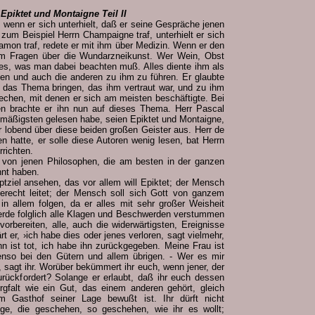
Epiktet und Montaigne Teil II
, wenn er sich unterhielt, daß er seine Gespräche jenen
zum Beispiel Herrn Champaigne traf, unterhielt er sich
amon traf, redete er mit ihm über Medizin. Wenn er den
 ihm Fragen über die Wundarzneikunst. Wer Wein, Obst
lles, was man dabei beachten muß. Alles diente ihm als
hen und auch die anderen zu ihm zu führen. Er glaubte
 das Thema bringen, das ihm vertraut war, und zu ihm
rechen, mit denen er sich am meisten beschäftigte. Bei
n brachte er ihn nun auf dieses Thema. Herr Pascal
elmäßigsten gelesen habe, seien Epiktet und Montaigne,
 lobend über diese beiden großen Geister aus. Herr de
en hatte, er solle diese Autoren wenig lesen, bat Herrn
rrichten.
er von jenen Philosophen, die am besten in der ganzen
nnt haben.
tziel ansehen, das vor allem will Epiktet; der Mensch
gerecht leitet; der Mensch soll sich Gott von ganzem
 in allem folgen, da er alles mit sehr großer Weisheit
erde folglich alle Klagen und Beschwerden verstummen
rbereiten, alle, auch die widerwärtigsten, Ereignisse
rt er, ›ich habe dies oder jenes verloren, sagt vielmehr,
 ist tot, ich habe ihn zurückgegeben. Meine Frau ist
enso bei den Gütern und allem übrigen. - Wer es mir
 sagt ihr. Worüber bekümmert ihr euch, wenn jener, der
rückfordert? Solange er erlaubt, daß ihr euch dessen
rgfalt wie ein Gut, das einem anderen gehört, gleich
m Gasthof seiner Lage bewußt ist. Ihr dürft nicht
ge, die geschehen, so geschehen, wie ihr es wollt;