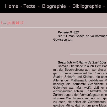
...
1
14
15
16
17
Pensée Nr.813
Nie tut man Böses so vollkommen 
Gewissen tut.
Gespräch mit Herrn de Saci über 
Damals übersiedelte auch Herr Pas
mit der Beschreibung auf, wer dieser
ganz Europa bewundert hat. Sein ste
Stärke, Schärfe und Klarheit, die üb
Alle in der Mathematik gebildeten 
bezeugt die berühmte Geschichte d
Gelehrten war. Man weiß, daß er 
einzuhauchen schien. Er bewirkte, da
Zahlen trugen, den Vernünftigsten ein
stumme Maschinen sprechen, um spiel
zu lösen, die selbst die Gelehrtesten 
geistige Mühe, daß er, um jene Masc