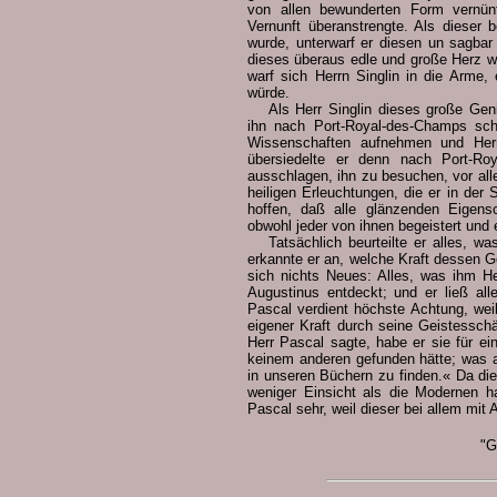
von allen bewunderten Form vernün
Vernunft überanstrengte. Als dieser
wurde, unterwarf er diesen un sagba
dieses überaus edle und große Herz 
warf sich Herrn Singlin in die Arme,
würde.
Als Herr Singlin dieses große Geni
ihn nach Port-Royal-des-Champs sch
Wissenschaften aufnehmen und Herr
übersiedelte er denn nach Port-Ro
ausschlagen, ihn zu besuchen, vor alle
heiligen Erleuchtungen, die er in der 
hoffen, daß alle glänzenden Eigens
obwohl jeder von ihnen begeistert und 
Tatsächlich beurteilte er alles, w
erkannte er an, welche Kraft dessen G
sich nichts Neues: Alles, was ihm H
Augustinus entdeckt; und er ließ alle
Pascal verdient höchste Achtung, weil
eigener Kraft durch seine Geistessch
Herr Pascal sagte, habe er sie für ei
keinem anderen gefunden hätte; was abe
in unseren Büchern zu finden.« Da dies
weniger Einsicht als die Modernen h
Pascal sehr, weil dieser bei allem mit
"G