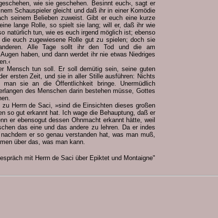
 geschehen, wie sie geschehen. Besinnt euch‹, sagt er
 einem Schauspieler gleicht und daß ihr in einer Komödie
nach seinem Belieben zuweist. Gibt er euch eine kurze
eine lange Rolle, so spielt sie lang; will er, daß ihr wie
 so natürlich tun, wie es euch irgend möglich ist; ebenso
, die euch zugewiesene Rolle gut zu spielen; doch sie
anderen. Alle Tage sollt ihr den Tod und die am
 Augen haben, und dann werdet ihr nie etwas Niedriges
en.‹
r Mensch tun soll. Er soll demütig sein, seine guten
er ersten Zeit, und sie in aller Stille ausführen: Nichts
 man sie an die Öffentlichkeit bringe. Unermüdlich
 Verlangen des Menschen darin bestehen müsse, Gottes
hen.
 zu Herrn de Saci, »sind die Einsichten dieses großen
en so gut erkannt hat. Ich wage die Behauptung, daß er
enn er ebensogut dessen Ohnmacht erkannt hätte, weil
chen das eine und das andere zu lehren. Da er indes
ch, nachdem er so genau verstanden hat, was man muß,
hmen über das, was man kann.
espräch mit Herrn de Saci über Epiktet und Montaigne"