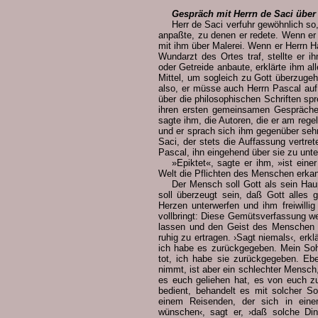
Gespräch mit Herrn de Saci über 
Herr de Saci verfuhr gewöhnlich so
anpaßte, zu denen er redete. Wenn er 
mit ihm über Malerei. Wenn er Herrn H
Wundarzt des Ortes traf, stellte er
oder Getreide anbaute, erklärte ihm a
Mittel, um sogleich zu Gott überzuge
also, er müsse auch Herrn Pascal auf
über die philosophischen Schriften sp
ihren ersten gemeinsamen Gespräche
sagte ihm, die Autoren, die er am reg
und er sprach sich ihm gegenüber sehr
Saci, der stets die Auffassung vertret
Pascal, ihn eingehend über sie zu unte
»Epiktet«, sagte er ihm, »ist ein
Welt die Pflichten des Menschen erka
Der Mensch soll Gott als sein Haup
soll überzeugt sein, daß Gott alles 
Herzen unterwerfen und ihm freiwillig
vollbringt: Diese Gemütsverfassung w
lassen und den Geist des Menschen vo
ruhig zu ertragen. ›Sagt niemals‹, erklä
ich habe es zurückgegeben. Mein Sohn
tot, ich habe sie zurückgegeben. Eb
nimmt, ist aber ein schlechter Mensch,
es euch geliehen hat, es von euch zu
bedient, behandelt es mit solcher So
einem Reisenden, der sich in eine
wünschen‹, sagt er, ›daß solche Din