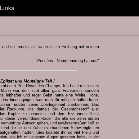
und so freudig, als wenn es im Einklang mit seinem
"Pensées - Nummerierung Lafuma"
Epiktet und Montaigne Teil I
cal nach Port-Royal-des-Champs. Ich halte mich nicht
 Mann war, den nicht allein ganz Frankreich, sondern
ts lebhafter und reger Geist hatte eine Weite, Höhe,
er das hinausgingen, was man für möglich halten kann.
Männer mußten seine Überlegenheit anerkennen: Das
er Radkurve, die damals der Gesprächsstoff aller
das Kupfer zu beseelen und dem Erz einen Geist
ß kleine vernunftlose Räder, die alle die zehn ersten
e vernünftige Antwort gaben, und gewissermaßen ließ er
end die bei den Zahlen vorhandenen Schwierigkeiten
aufgehalten hatten: Dies kostete ihn so viel Fleiß und
hine, die ich mit eigenen Augen gesehen habe, in der