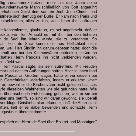
ftig zusammenzusetzen, mehr als drei Jahre seine
 bewundernswerte Mann schließlich von Gott angerührt
r erhabenen Geist dem sanften Joch Jesu Christi, und
widmete sich demütig der Buße. Er kam nach Paris und
 entschlossen, alles zu tun, was dieser ihm auftragen
e kennenlernte, glaubte er, es sei angebracht, daß er
ickte, wo Herr Arnauld es mit ihm bei den höheren
 de Saci ihn lehren würde, sie zu verachten. So
yal. Herr de Saci konnte es aus Höflichkeit nicht
m, weil Herr Singlin ihn darum gebeten hatte; doch die
Schrift und bei den Kirchenvätern entdeckte, ließen ihn
chaften Herrn Pascals ihn nicht verblenden würden,
entzückt war.
as Herr Pascal sagte, als sehr zutreffend. Mit Freuden
eist und dessen Äußerungen hatten. Aber in ihnen fand
err Pascal an Großem sagte, hatte er vor diesem bei
n Gerechtigkeit widerfahren, indem er erklärte: »Herr
 er, obwohl er die Kirchenväter nicht gelesen hat, aus
ärfe dieselben Wahrheiten wie sie gefunden hatte. Wie
ne überraschende Entdeckung gehalten, weil er sie bei
r uns betrifft, so sind wir daran gewöhnt, sie überall
er kluge Geistliche also erkannte, daß die Alten nicht
atten, ließ er es dabei bewenden und schätzte Herrn
 Augustinus übereinstimmte.
espräch mit Herrn de Saci über Epiktet und Montaigne"