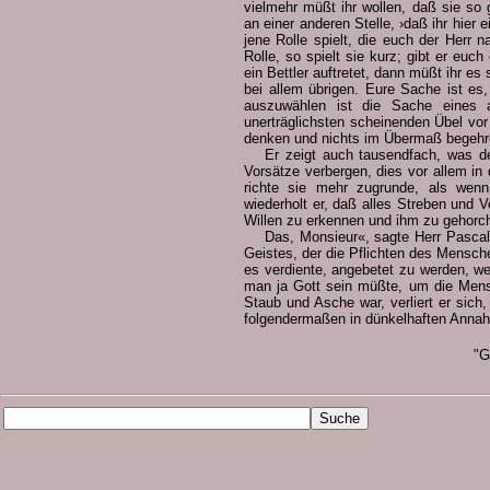
vielmehr müßt ihr wollen, daß sie so
an einer anderen Stelle, ›daß ihr hier
jene Rolle spielt, die euch der Herr 
Rolle, so spielt sie kurz; gibt er euch 
ein Bettler auftretet, dann müßt ihr es
bei allem übrigen. Eure Sache ist es
auszuwählen ist die Sache eines 
unerträglichsten scheinenden Übel vor
denken und nichts im Übermaß begehr
Er zeigt auch tausendfach, was de
Vorsätze verbergen, dies vor allem in d
richte sie mehr zugrunde, als wenn
wiederholt er, daß alles Streben und
Willen zu erkennen und ihm zu gehorc
Das, Monsieur«, sagte Herr Pascal
Geistes, der die Pflichten des Mensch
es verdiente, angebetet zu werden, w
man ja Gott sein müßte, um die Mens
Staub und Asche war, verliert er si
folgendermaßen in dünkelhaften Anna
"G